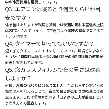
中の冷房使用を推奨
しています。
Q3. エアコンは寝るとき何度くらいが目
安ですか？
体感差はありますが環境省資料では
快適に眠れる室温の上限
は28℃
とされています。設定温度より
実際の室温
で考えるこ
とが大切です。
Q4. タイマーで切ってもいいですか？
短すぎるタイマーはおすすめしにくいです。環境省は
少なく
とも3〜4時間
日本睡眠学会は
睡眠前半の4時間程度の使用が
必要
と案内しています。
Q5. 窓ガラスフィルムで夜の暑さは改善
しますか？
直接、冷房の代わりにはなりません。
ただし日中の窓からの
熱の侵入を抑えることで、
夜まで残る熱ごもりの軽減
には役
立ちます。これは環境省が示す
「日よけの工夫が重要」
とい
う考え方とも整合します。