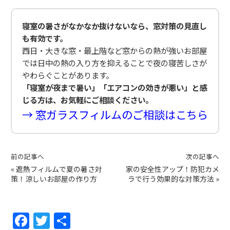
寝室の暑さがなかなか抜けないなら、窓対策の見直し
も有効です。
西日・大きな窓・最上階など窓からの熱が強いお部屋
では日中の熱の入り方を抑えることで夜の寝苦しさが
やわらぐことがあります。
「寝室が夜まで暑い」「エアコンの効きが悪い」と感
じる方は、お気軽にご相談ください。
→ 窓ガラスフィルムのご相談はこちら
前の記事へ
次の記事へ
«
遮熱フィルムで夏の暑さ対
家の安全性アップ！防犯カメ
策！涼しいお部屋の作り方
ラで行う効果的な対策方法
»
F
T
共