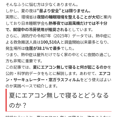
そんなふうに悩む方は少なくありません。
しかし、夏の夜は
“昼より安全”とは限りません。
実際に、環境省は
夜間の睡眠環境を整えることが大切
と案内
しており日本睡眠学会も
熱帯夜では扇風機だけでは不十分
で、就寝中の冷房使用が推奨される
としています。
さらに、消防庁の令和7年（2025年）データでは、熱中症に
よる救急搬送人員は
100,510人
と調査開始以来最多となり、
発生場所は
住居が38.1％で最多
でした。
つまり、熱中症は屋外だけでなく家の中とくに夜間の過ごし
方も非常に重要です。
この記事では、
夏にエアコン無しで寝ると何が起こるのか
を
公的・科学的データをもとに解説します。あわせて、
エアコ
ン・サーキュレーター・窓ガラスフィルム
をどう使えばよい
のか実践ベースで紹介します。
夏にエアコン無しで寝るとどうなる
のか？