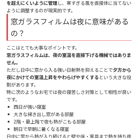
を超えにくいように管理
し、寒すぎる風を直接体に当てない
ように調整するのが現実的です。
窓ガラスフィルムは夜に意味がある
の？
ここはとても大事なポイントです。
窓ガラスフィルムは、夜の室温を直接下げる機械ではありま
せん。
ただし日中に窓から入る強い日射熱を抑えることで
夕方から
夜にかけての室温上昇をやわらげやすくする
という大きな役
割があります。
特に次のようなお宅では夜の寝苦しさ対策として相性が良い
です。
西日が強い寝室
大きな掃き出し窓がある部屋
2階・最上階で夜も熱がこもる部屋
朝日で早朝に暑くなる寝室
日中に窓から熱が入り続けると壁や床・家具まで熱を持ち夜