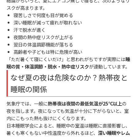
結論からいうと、夏にエアコン無しで寝ると、次のようなリ
スクが高まります。
寝苦しさで何度も目が覚める
深い睡眠が減って疲れが取れない
汗で脱水が進く
夜間の熱中症リスクが上がる
翌日の体温調節機能が落ちる
高齢者や子どもは特に危険が高い
「ただ暑くて寝にくいだけ」と思われがちですが実際には
睡
眠の質・体温調節・脱水・熱中症リスク
が連動しています。
なぜ夏の夜は危険なのか？熱帯夜と
睡眠の関係
気象庁では、一般に
熱帯夜は夜間の最低気温が25℃以上
の
夜を指します。夜になっても気温が十分に下がらないと、室
内にこもった熱も抜けにくくなります。
日本睡眠学会によると、睡眠中の室温は睡眠に直接影響し、
暑くも寒くもない中性温度から外れるほど、
深い睡眠やレム