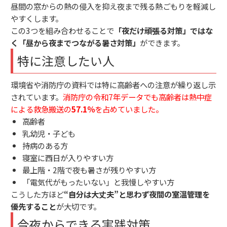
昼間の窓からの熱の侵入を抑え夜まで残る熱ごもりを軽減し
やすくします。
この3つを組み合わせることで
「夜だけ頑張る対策」ではな
く「昼から夜までつながる暑さ対策」
ができます。
特に注意したい人
環境省や消防庁の資料では特に高齢者への注意が繰り返し示
されています。
消防庁の令和7年データでも高齢者は熱中症
による救急搬送の
57.1％
を占めていました。
高齢者
乳幼児・子ども
持病のある方
寝室に西日が入りやすい方
最上階・2階で夜も暑さが残りやすい方
「電気代がもったいない」と我慢しやすい方
こうした方ほど
“自分は大丈夫”と思わず夜間の室温管理を
優先すること
が大切です。
今夜からできる実践対策