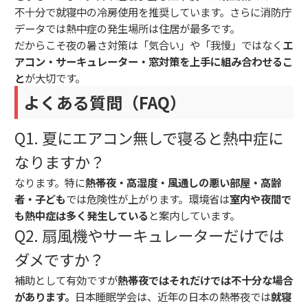
不十分で就寝中の冷房使用を推奨しています。さらに消防庁
データでは熱中症の発生場所は住居が最多です。
だからこそ夜の暑さ対策は「気合い」や「我慢」ではなく
エ
アコン・サーキュレーター・窓対策を上手に組み合わせるこ
と
が大切です。
よくある質問（FAQ）
Q1. 夏にエアコン無しで寝ると熱中症に
なりますか？
なります。特に
熱帯夜・高湿度・風通しの悪い部屋・高齢
者・子ども
では危険性が上がります。環境省は
室内や夜間で
も熱中症は多く発生している
と案内しています。
Q2. 扇風機やサーキュレーターだけでは
ダメですか？
補助として有効ですが
熱帯夜ではそれだけでは不十分な場合
があります。
日本睡眠学会は、近年の日本の熱帯夜では
就寝