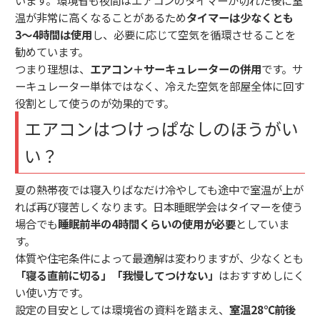
温が非常に高くなることがあるため
タイマーは少なくとも
3〜4時間は使用
し、必要に応じて空気を循環させることを
勧めています。
つまり理想は、
エアコン＋サーキュレーターの併用
です。サ
ーキュレーター単体ではなく、冷えた空気を部屋全体に回す
役割として使うのが効果的です。
エアコンはつけっぱなしのほうがい
い？
夏の熱帯夜では寝入りばなだけ冷やしても途中で室温が上が
れば再び寝苦しくなります。日本睡眠学会はタイマーを使う
場合でも
睡眠前半の4時間くらいの使用が必要
としていま
す。
体質や住宅条件によって最適解は変わりますが、少なくとも
「寝る直前に切る」「我慢してつけない」
はおすすめしにく
い使い方です。
設定の目安としては環境省の資料を踏まえ、
室温28℃前後