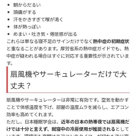
朝からだるい
頭痛がする
汗をかきすぎて喉が渇く
体が熱っぽい
めまい・吐き気・倦怠感が出る
これらは単なる寝不足のサインだけでなく
熱中症の初期症状
と重なることがあります。厚労省系の熱中症ガイドでも、熱
中症が疑われる場合はすぐに対応する重要性が示されていま
す。
扇風機やサーキュレーターだけで大
丈夫？
扇風機やサーキュレーターは非常に有効です。空気を動かす
ことで体感温度を下げ、部屋の温度ムラを減らし、エアコン
効率も高めてくれます。
ただし、日本睡眠学会は、
近年の日本の熱帯夜では扇風機だ
けでは十分と言えず、就寝中の冷房使用が推奨される
として
います。環境省も夜間はエアコンのタイマーが切れた後に室