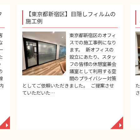
フ
【東京都新宿区】目隠しフィルムの
施工例
客
東京都新宿区のオフィ
な
スでの施工事例になり
ー
ます。 新オフィスの
た
設立にあたり、スタッ
の
フの皆様の休憩室兼会
の
議室として利用する空
線
間のプライバシー対策
内
としてご依頼いただきました。 ご提案させ
ていただいた…
◥
◥