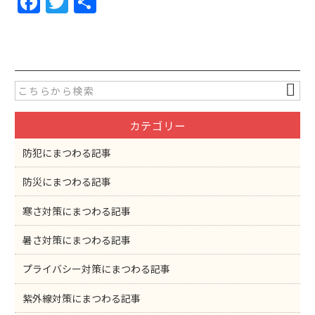
F
T
共
a
w
有
c
itt
e
er
b
o
カテゴリー
o
k
防犯にまつわる記事
防災にまつわる記事
寒さ対策にまつわる記事
暑さ対策にまつわる記事
プライバシー対策にまつわる記事
紫外線対策にまつわる記事