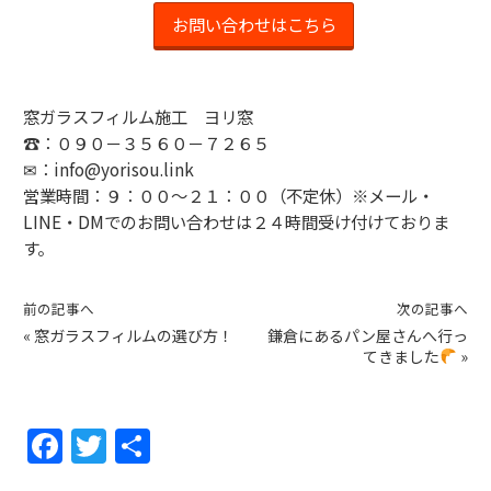
お問い合わせはこちら
窓ガラスフィルム施工 ヨリ窓
☎：０９０－３５６０－７２６５
✉：info@yorisou.link
営業時間：９：００～２１：００（不定休）※メール・
LINE・DMでのお問い合わせは２４時間受け付けておりま
す。
前の記事へ
次の記事へ
«
窓ガラスフィルムの選び方！
鎌倉にあるパン屋さんへ行っ
てきました
»
F
T
共
a
w
有