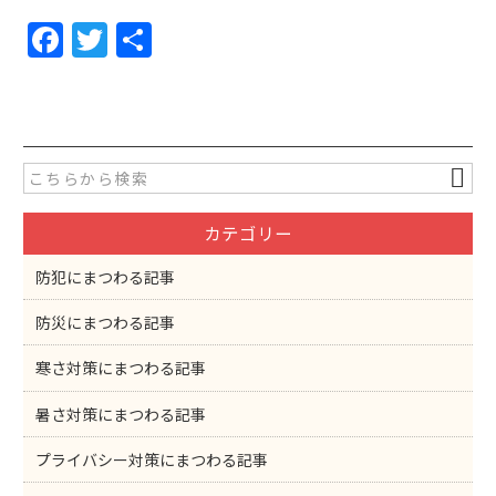
F
T
共
a
w
有
c
itt
e
er
b
o
カテゴリー
o
k
防犯にまつわる記事
防災にまつわる記事
寒さ対策にまつわる記事
暑さ対策にまつわる記事
プライバシー対策にまつわる記事