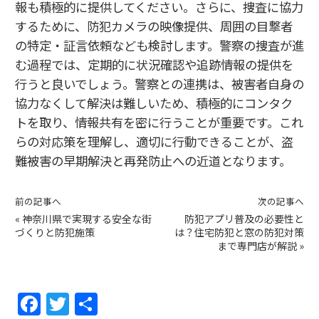
報も積極的に提供してください。さらに、捜査に協力
するために、防犯カメラの映像提供、周囲の目撃者
の特定・証言依頼なども検討します。警察の捜査が進
む過程では、定期的に状況確認や追跡情報の提供を
行うと良いでしょう。警察との連携は、被害者自身の
協力なくして解決は難しいため、積極的にコンタク
トを取り、情報共有を密に行うことが重要です。これ
らの対応策を理解し、適切に行動できることが、盗
難被害の早期解決と再発防止への近道となります。
前の記事へ
次の記事へ
«
神奈川県で実現する安全な街
防犯アプリ普及の必要性と
づくりと防犯施策
は？住宅防犯と窓の防犯対策
まで専門店が解説
»
F
T
共