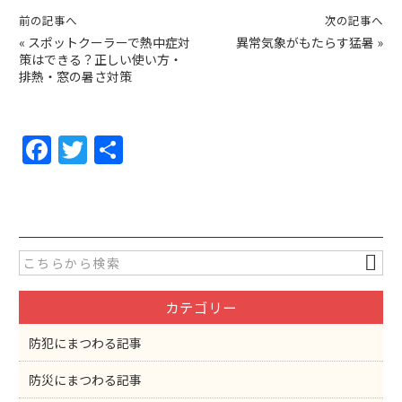
前の記事へ
次の記事へ
«
スポットクーラーで熱中症対
異常気象がもたらす猛暑
»
策はできる？正しい使い方・
排熱・窓の暑さ対策
F
T
共
a
w
有
c
itt
e
er
b
o
カテゴリー
o
k
防犯にまつわる記事
防災にまつわる記事